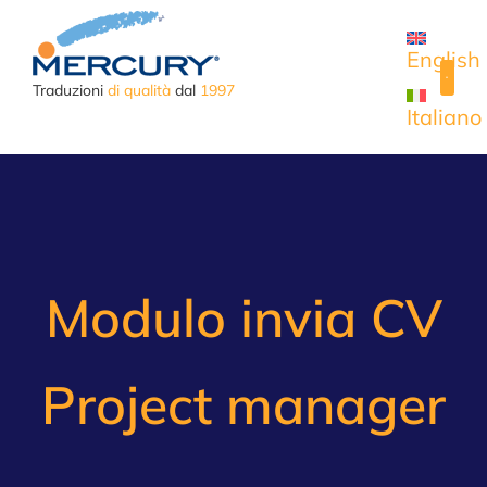
English
Traduzioni
di qualità
dal
1997
Italiano
CASI
Modulo invia CV
Project manager