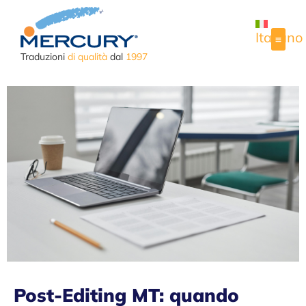
Italiano
Traduzioni
di qualità
dal
1997
CASI 
Post-Editing MT: quando